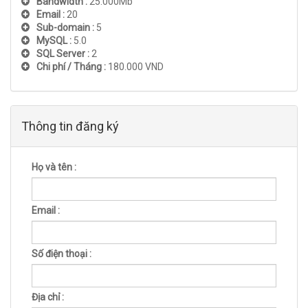
Bandwidth :
25.000Mb
Email :
20
Sub-domain :
5
MySQL :
5.0
SQL Server :
2
Chi phí / Tháng :
180.000 VND
Thông tin đăng ký
Họ và tên :
Email :
Số điện thoại :
Địa chỉ :