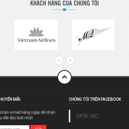
KHÁCH HÀNG CỦA CHÚNG TÔI
KHUYẾN MÃI
CHÚNG TÔI TRÊN FACEBOOK
 nhận email hàng ngày để nhận
SATA JSC
 đãi đặc biệt nhất