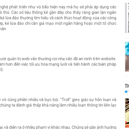
nghệ phát triển như vũ bão hiện nay mà họ sẽ phải áp dụng các
ối thủ. Các số liệu thống kê gần đây cho thấy rằng gian lận ngân
kẻ lừa đảo thường tìm hiểu về cách thức hoạt động của các công
ợp, kẻ lừa đảo chỉ cần giả mạo một ngân hàng hoặc một tổ chức
hân.
ười quản trị web vẫn thường coi nhẹ vấn đề an ninh trên website.
m hơn đến việc tối ưu hóa mạng lưới và tiến hành các biện pháp
OS.
T
y vô cùng phiền nhiễu và bực bội. "Troll" gieo giắc sự hỗn loạn và
chúng ta đánh giá thấp khả năng làm nhiễu loạn thông tin liên lạc
loại và diễn ra ở nhiều phạm vi khác nhau. Chúng sẽ gây ảnh hưởng