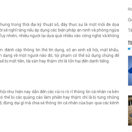
Ho
Qu
ưng trong thời đại kỹ thuật số, đây thực sự là một mối đe dọa
ời sẽ nghĩ rằng nếu áp dụng các biện pháp an ninh và phòng ngừa
T
 Tuy nhiên, nhiều người lại dựa quá nhiều vào công nghệ và không
T
 đánh cắp thông tin thẻ tín dụng, số an sinh xã hội, mật khẩu,
hận dạng về một người nào đó, tội phạm có thể sử dụng chúng để
ẽ bị mất tiền, tài sản hay thậm chí là tổn hại đến danh tiếng.
ội như hiện nay dẫn đến các rủi ro rò rỉ thông tin cá nhân ra bên
ó thể bị các quảng cáo làm phiền hay thậm chí là bị tung những
hế, đừng dại gì mà chia sẻ thông tin cá nhân của bạn qua các kênh