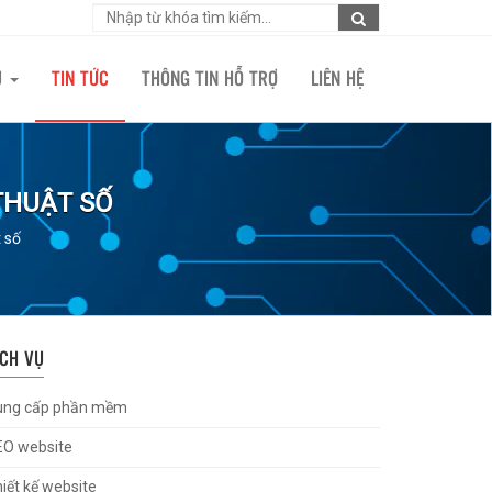
Ụ
TIN TỨC
THÔNG TIN HỖ TRỢ
LIÊN HỆ
THUẬT SỐ
 số
ỊCH VỤ
ung cấp phần mềm
EO website
iết kế website