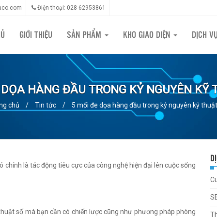
aco.com
Điện thoại: 028 62953861
HỦ
GIỚI THIỆU
SẢN PHẨM
KHO GIAO DIỆN
DỊCH V
E DỌA HÀNG ĐẦU TRONG KỶ NGUYÊN KỸ 
ng chủ
/
Tin tức
/
5 mối đe dọa hàng đầu trong kỷ nguyên kỹ thuật
D
 Đó chính là tác động tiêu cực của công nghệ hiện đại lên cuộc sống
C
S
 thuật số mà bạn cần có chiến lược cũng như phương pháp phòng
Th