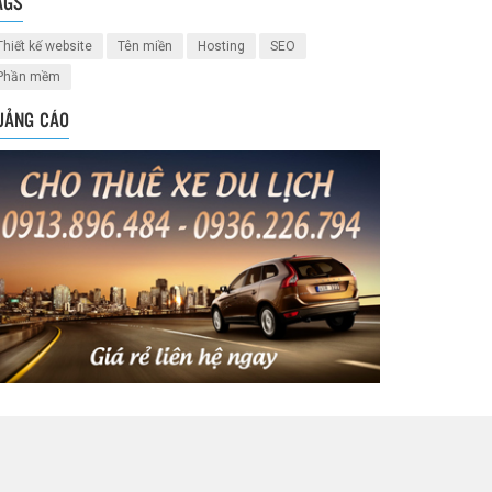
AGS
Thiết kế website
Tên miền
Hosting
SEO
Phần mềm
UẢNG CÁO