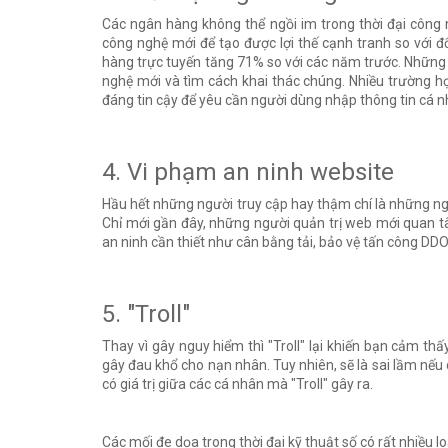
Các ngân hàng không thể ngồi im trong thời đại công 
công nghệ mới để tạo được lợi thế cạnh tranh so với đ
hàng trực tuyến tăng 71% so với các năm trước. Những 
nghệ mới và tìm cách khai thác chúng. Nhiều trường h
đáng tin cậy để yêu cần người dùng nhập thông tin cá n
4. Vi phạm an ninh website
Hầu hết những người truy cập hay thậm chí là những ng
Chỉ mới gần đây, những người quản trị web mới quan tâ
an ninh cần thiết như cân bằng tải, bảo vệ tấn công DD
5. "Troll"
Thay vì gây nguy hiểm thì "Troll" lại khiến bạn cảm thấ
gây đau khổ cho nạn nhân. Tuy nhiên, sẽ là sai lầm nếu 
có giá trị giữa các cá nhân mà "Troll" gây ra.
Các mối đe dọa trong thời đại kỹ thuật số có rất nhiều 