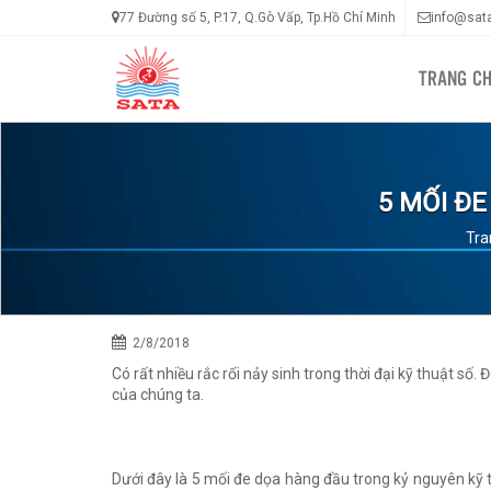
77 Đường số 5, P.17, Q.Gò Vấp, Tp.Hồ Chí Minh
info@sat
TRANG C
5 MỐI Đ
Tra
2/8/2018
Có rất nhiều rắc rối nảy sinh trong thời đại kỹ thuật số.
của chúng ta.
Dưới đây là 5 mối đe dọa hàng đầu trong kỷ nguyên kỹ