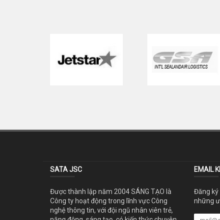
SATA JSC
EMAIL 
Được thành lập năm 2004 SÁNG TẠO là
Đăng ký
Công ty hoạt động trong lĩnh vực Công
những ưu
nghệ thông tin, với đội ngũ nhân viên trẻ,
năng động, sáng tạo, có kiến thức chuyên