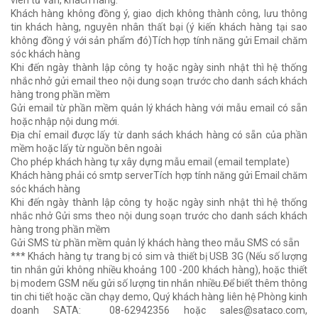
Khách hàng không đồng ý, giao dịch không thành công, lưu thông
tin khách hàng, nguyên nhân thất bại (ý kiến khách hàng tại sao
không đồng ý với sản phẩm đó)Tích hợp tính năng gửi Email chăm
sóc khách hàng
Khi đến ngày thành lập công ty hoặc ngày sinh nhật thì hệ thống
nhắc nhở gửi email theo nội dung soạn trước cho danh sách khách
hàng trong phần mềm
Gửi email từ phần mềm quản lý khách hàng với mẫu email có sẵn
hoặc nhập nội dung mới.
Địa chỉ email được lấy từ danh sách khách hàng có sẵn của phần
mềm hoặc lấy từ nguồn bên ngoài
Cho phép khách hàng tự xây dựng mẫu email (email template)
Khách hàng phải có smtp serverTích hợp tính năng gửi Email chăm
sóc khách hàng
Khi đến ngày thành lập công ty hoặc ngày sinh nhật thì hệ thống
nhắc nhở Gửi sms theo nội dung soạn trước cho danh sách khách
hàng trong phần mềm
Gửi SMS từ phần mềm quản lý khách hàng theo mẫu SMS có sẵn
*** Khách hàng tự trang bị có sim và thiết bị USB 3G (Nếu số lượng
tin nhắn gửi không nhiều khoảng 100 -200 khách hàng), hoặc thiết
bị modem GSM nếu gửi số lượng tin nhắn nhiều.Để biết thêm thông
tin chi tiết hoặc cần chạy demo, Quý khách hàng liên hệ Phòng kinh
doanh SATA: 08-62942356 hoặc sales@sataco.com,